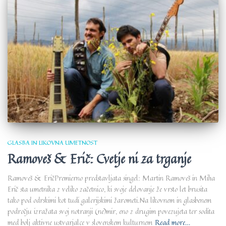
GLASBA IN LIKOVNA UMETNOST
Ramoveš & Erič: Cvetje ni za trganje
Ramoveš & EričPremierno predstavljata singel: Martin Ramoveš in Miha
Erič sta umetnika z veliko začetnico, ki svoje delovanje že vrsto let brusita
tako pod odrskimi kot tudi galerijskimi žarometi.Na likovnem in glasbenem
področju izražata svoj notranji (ne)mir, eno z drugim povezujeta ter sodita
med bolj aktivne ustvarjalce v slovenskem kulturnem
Read more…