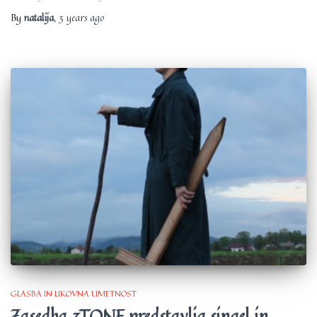
By
natalija
,
3 years
ago
GLASBA IN LIKOVNA UMETNOST
Zasedba 3TONE predstavlja singel in