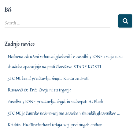
Išči
S
Search …
e
a
r
Zadnje novice
c
h
Nedavno združeni vrhunski glasbeniki v zasedbi 3TONE s svojo novo
f
skladnbo opozarjajo na pasti človeštva: STARE KOSTI
o
r
3TONE band predstavlja singel: Kanta za smeti
:
Ramoveš & Erič: Cvetje ni za trganje
Zasedba 3TONE predstavlja singel in videospot: As Black
3TONE je žanrsko neobremenjena zasedba vrhunskih glasbenikov …
Kolektiv HudBrotherhood izdaja svoj prvi singel: anthem