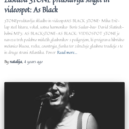
videospot: As Black
3TONEpredstavlja skladbo in videospotAS BLACK 3TONE• Miha Erič-
lap steel kitara, vokal, ustna harmonika• Boris Sadar-bas• David Slatinek-
bobni MP3: AS BLACK3TONE-AS BLACK: VIDEOSPOT 3TONE je
naveza treh podobno mislečih glasbenikov s pedigrejem, ki preigrava hibridno
mešanico bluesa, rocka, countryja, funka ter združuje glasbene tradicije s te
in druge strani Atlantika. Power
Read more…
By
natalija
,
4 years
ago