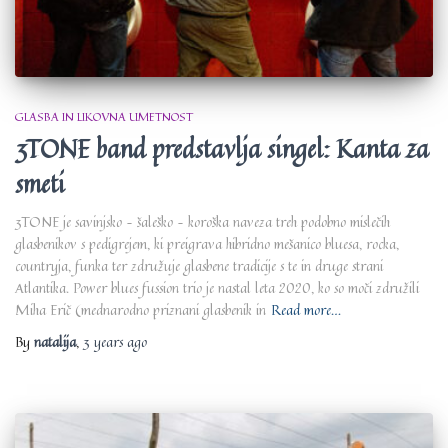
GLASBA IN LIKOVNA UMETNOST
3TONE band predstavlja singel: Kanta za
smeti
3TONE je savinjsko – šaleško – koroška naveza treh podobno mislečih
glasbenikov s pedigrejem, ki preigrava hibridno mešanico bluesa, rocka,
countryja, funka ter združuje glasbene tradicije s te in druge strani
Atlantika. Power blues fussion trio je nastal leta 2020, ko so moči združili
Miha Erič (mednarodno priznani glasbenik in
Read more…
By
natalija
,
3 years
ago