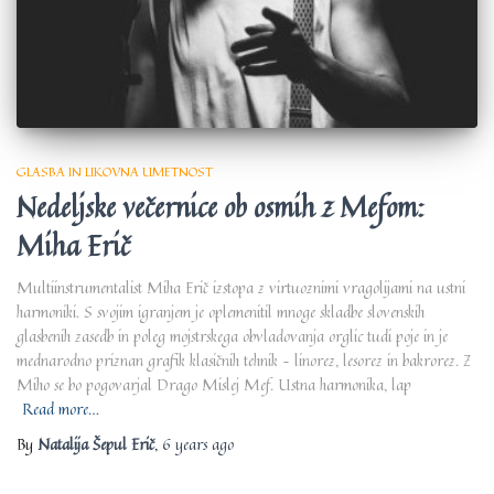
GLASBA IN LIKOVNA UMETNOST
Nedeljske večernice ob osmih z Mefom:
Miha Erič
Multiinstrumentalist Miha Erič izstopa z virtuoznimi vragolijami na ustni
harmoniki. S svojim igranjem je oplemenitil mnoge skladbe slovenskih
glasbenih zasedb in poleg mojstrskega obvladovanja orglic tudi poje in je
mednarodno priznan grafik klasičnih tehnik – linorez, lesorez in bakrorez. Z
Miho se bo pogovarjal Drago Mislej Mef. Ustna harmonika, lap
Read more…
By
Natalija Šepul Erič
,
6 years
ago