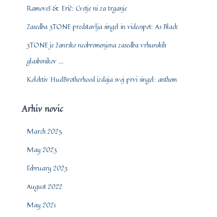
Ramoveš & Erič: Cvetje ni za trganje
Zasedba 3TONE predstavlja singel in videospot: As Black
3TONE je žanrsko neobremenjena zasedba vrhunskih
glasbenikov …
Kolektiv HudBrotherhood izdaja svoj prvi singel: anthem
Arhiv novic
March 2025
May 2023
February 2023
August 2022
May 2021