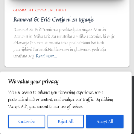
GLASBA IN LIKOVNA UMETNOST
Ramoveš & Erič: Cvetje ni za trganje
Ramoveš & EričPremierno predstavljata singel: Martin
Ramoveš in Miha Erič sta umetnika z veliko začetnico, ki svoje
delovanje že vrsto let brusita tako pod odrskimi kot tudi
galerijskimi žarometi.Na likovnem in glasbenem področju
izražata svoj
Read more…
We value your privacy
We use cookies to enhance your browsing experience, serve
3TONE
BLOG
HTTPS://SALSAVERDE.ART
personalized ads or content, and analyze our traffic. By clicking
"Accept All", you consent to our use of cookies.
KUD SALSAVERDE
ZAVOD ORBITA
Hestia | Developed by
ThemeIsle
Customize
Reject All
Accept All