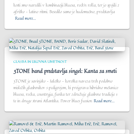
kosti smo naredili v kombinaciji bluesa, rock’n rolla, ter jo spojili z
afriško – latino ritmi. Besedilo samo je hudomušno, predstavlja
Read more…
GLASBA IN LIKOVNA UMETNOST
3TONE band predstavlja singel: Kanta za smeti
3TONE je savinjsko – šaleško – koroška naveza treh podobno
mislečih glasbenikov s pedigrejem, ki preigrava hibridno mešanico
bluesa, rocka, countryja, funka ter združuje glasbene tradicije s
te in druge strani Atlantika. Power blues fussion
Read more…