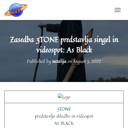
T
O
G
G
L
Zasedba 3TONE predstavlja singel in
E
videospot: As Black
N
A
V
Published by
natalija
on
August 3, 2022
I
G
A
T
I
O
N
3TONE
predstavlja skladbo in videospot
AS BLACK