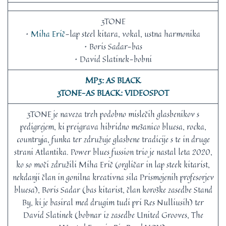
3TONE
•
Miha Erič
-lap steel kitara, vokal, ustna harmonika
• Boris Sadar-bas
• David Slatinek-bobni
MP3: AS BLACK
3TONE-AS BLACK: VIDEOSPOT
3TONE je naveza treh podobno mislečih glasbenikov s
pedigrejem, ki preigrava hibridno mešanico bluesa, rocka,
countryja, funka ter združuje glasbene tradicije s te in druge
strani Atlantika. Power blues fussion trio je nastal leta 2020,
ko so moči združili Miha Erič (orgličar in lap steek kitarist,
nekdanji član in gonilna kreativna sila Prismojenih profesorjev
bluesa), Boris Sadar (bas kitarist, član koroške zasedbe Stand
By, ki je basiral med drugim tudi pri Res Nulliusih) ter
David Slatinek (bobnar iz zasedbe United Grooves, The