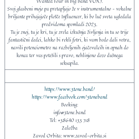
Wanted Four in Big Band VOX).
Svoj glasbeni mojo pa pretapljajo že v instrumentalno – vokalne
briljante prihajajoče plošče Influencer, ki bo luč sveta ugledala
predvidoma spomladi 2023.
Tu je znoj, tu je kri, tu je zrela izkušnja življenja in tu so trije
fantastični dedci, lahko bi rekli fotri, ki vam bodo dali vetra,
navili potenciometre na razbeljenih ojačevalcih in opnah do
konca ter vas potešili s pravo, nehlinjeno dozo dušnega
seksapila.
https://www.3tone.band/
https://www.facebook.com/3toneband
Booking:
info@3tone.band
Tel: +38640 133 718
Založba
Zavod Orbita: www.zavod-orbita.si