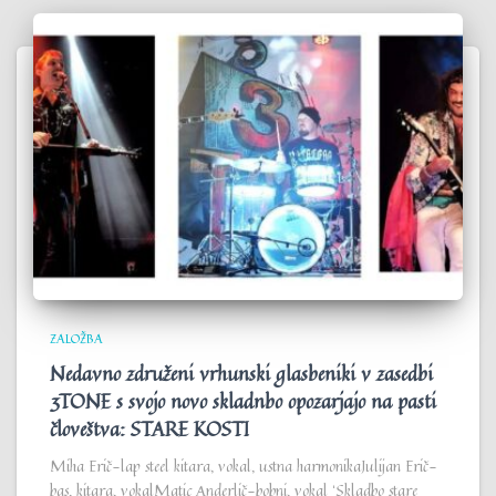
ZALOŽBA
Nedavno združeni vrhunski glasbeniki v zasedbi
3TONE s svojo novo skladnbo opozarjajo na pasti
človeštva: STARE KOSTI
Miha Erič-lap steel kitara, vokal, ustna harmonikaJulijan Erič-
bas, kitara, vokalMatic Anderlič-bobni, vokal ‘Skladbo stare