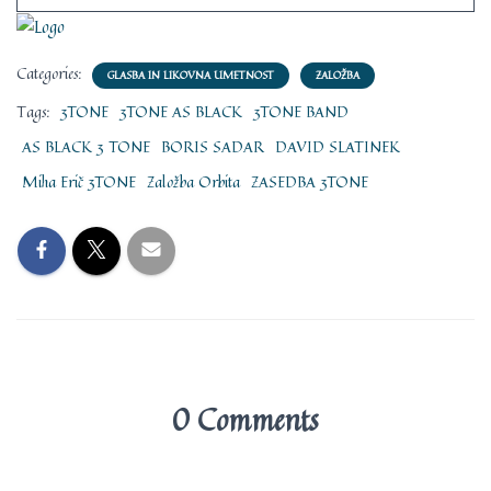
Categories:
GLASBA IN LIKOVNA UMETNOST
ZALOŽBA
Tags:
3TONE
3TONE AS BLACK
3TONE BAND
AS BLACK 3 TONE
BORIS SADAR
DAVID SLATINEK
Miha Erič 3TONE
Založba Orbita
ZASEDBA 3TONE
0 Comments