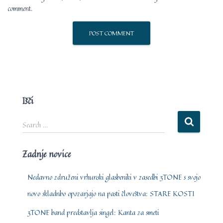
comment.
Išči
S
Search …
e
a
Zadnje novice
r
c
h
Nedavno združeni vrhunski glasbeniki v zasedbi 3TONE s svojo
f
novo skladnbo opozarjajo na pasti človeštva: STARE KOSTI
o
r
3TONE band predstavlja singel: Kanta za smeti
: